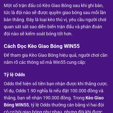
Một số trận đấu có Kèo Giao Bóng sau khi ghi bàn,
tức là đội nào sẽ được quyền giao bóng sau mỗi lần
bàn thắng. Đây là loại kèo thú vị, yêu cầu người chơi
quan sát sát sao diễn biến trận đấu và phán đoán
đội nào sẽ kiểm soát bóng tốt hơn.
Cách Đọc Kèo Giao Bóng WIN55
Để tham gia Kèo Giao Bóng hiệu quả, người chơi cần
nắm rõ các thông số mà Win55 cung cấp:
Tỷ lệ Odds
Odds thể hiện số tiền bạn nhận được khi thắng cược.
Ví dụ, Odds 1.90 nghĩa là nếu đặt 100.000 đồng và
thắng, bạn sẽ nhận 190.000 đồng. Trong
Kèo Giao
Bóng WIN55
, tỷ lệ Odds thường cân bằng vì hai đội
có cơ hội giao bóng như nhau, nhưng đôi khi được