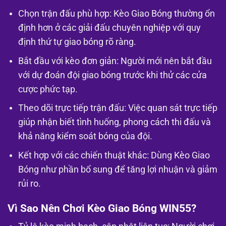
Chọn trận đấu phù hợp: Kèo Giao Bóng thường ổn
định hơn ở các giải đấu chuyên nghiệp với quy
định thứ tự giao bóng rõ ràng.
Bắt đầu với kèo đơn giản: Người mới nên bắt đầu
với dự đoán đội giao bóng trước khi thử các cửa
cược phức tạp.
Theo dõi trực tiếp trận đấu: Việc quan sát trực tiếp
giúp nhận biết tình huống, phong cách thi đấu và
khả năng kiểm soát bóng của đội.
Kết hợp với các chiến thuật khác: Dùng Kèo Giao
Bóng như phần bổ sung để tăng lợi nhuận và giảm
rủi ro.
Vì Sao Nên Chơi Kèo Giao Bóng WIN55?