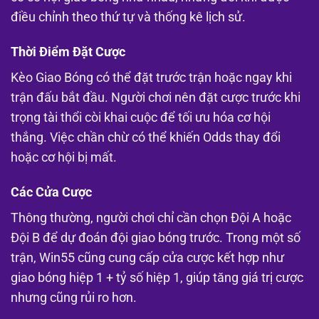
điều chỉnh theo thứ tự và thống kê lịch sử.
Thời Điểm Đặt Cược
Kèo Giao Bóng có thể đặt trước trận hoặc ngay khi
trận đấu bắt đầu. Người chơi nên đặt cược trước khi
trọng tài thổi còi khai cuộc để tối ưu hóa cơ hội
thắng. Việc chần chừ có thể khiến Odds thay đổi
hoặc cơ hội bị mất.
Các Cửa Cược
Thông thường, người chơi chỉ cần chọn Đội A hoặc
Đội B để dự đoán đội giao bóng trước. Trong một số
trận, Win55 cũng cung cấp cửa cược kết hợp như
giao bóng hiệp 1 + tỷ số hiệp 1, giúp tăng giá trị cược
nhưng cũng rủi ro hơn.