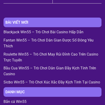
BÀI VIẾT MỚI
Blackjack Win55 – Trò Chơi Bài Casino Hấp Dẫn
Fantan Win55 – Trò Chơi Dân Gian Được Số Đông Yêu
Thích
Roulette Win55 – Trò Chơi May Rủi Đỉnh Cao Trên Casino
Trực Tuyến
Bầu Cua Win55 – Trò Chơi Dân Gian Đầy Kịch Tính Trên
Casino
Sicbo Win55 – Trò Chơi Xúc Xắc Đầy Kịch Tính Tại Casino
DANH MỤC
Bắn cá Win55