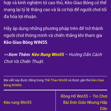
hợp và kinh nghiệm từ cao thủ, Kèo Giao Bóng có thể
mang lại tỷ lệ thắng cao và là cơ hội để người chơi tối
đa hóa lợi nhuận.
Hãy áp dụng những phương pháp trên để trở thành
người chơi thông minh và chiến thắng khi tham gia
Kèo Giao Bóng WIN55
.
>>
Xem Thêm
:
Kèo Rung Win55
– Hướng Dẫn Cách
Chơi Và Chiến Thuật.
Bài viết này được đăng trong
Thể Thao Win55
và được gắn thẻ
Kèo Giao
Bóng WIN55
.
Rồng Hổ Win55 – Trò Chơi
Kèo rung Win55
Bài Đơn Giản Nhưng Hấp
Dẫn