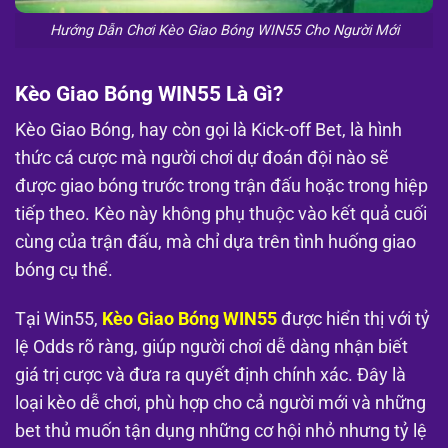
Hướng Dẫn Chơi Kèo Giao Bóng WIN55 Cho Người Mới
Kèo Giao Bóng WIN55 Là Gì?
Kèo Giao Bóng, hay còn gọi là Kick-off Bet, là hình
thức cá cược mà người chơi dự đoán đội nào sẽ
được giao bóng trước trong trận đấu hoặc trong hiệp
tiếp theo. Kèo này không phụ thuộc vào kết quả cuối
cùng của trận đấu, mà chỉ dựa trên tình huống giao
bóng cụ thể.
Tại
Win55
,
Kèo Giao Bóng WIN55
được hiển thị với tỷ
lệ Odds rõ ràng, giúp người chơi dễ dàng nhận biết
giá trị cược và đưa ra quyết định chính xác. Đây là
loại kèo dễ chơi, phù hợp cho cả người mới và những
bet thủ muốn tận dụng những cơ hội nhỏ nhưng tỷ lệ