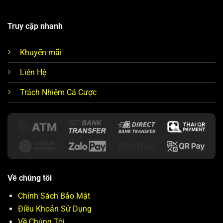
Truy cập nhanh
Khuyến mãi
Liên Hệ
Trách Nhiệm Cá Cược
Về chúng tôi
Chính Sách Bảo Mật
Điều Khoản Sử Dụng
Về Chúng Tôi