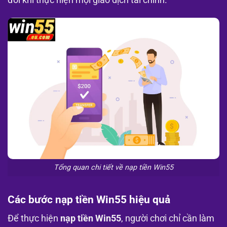
đối khi thực hiện mọi giao dịch tài chính.
Tổng quan chi tiết về nạp tiền Win55
Các bước nạp tiền Win55 hiệu quả
Để thực hiện
nạp tiền Win55
, người chơi chỉ cần làm