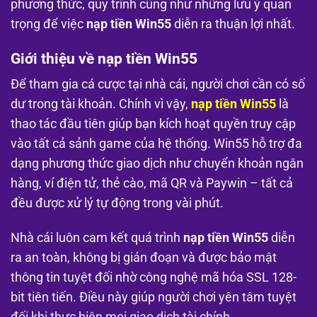
phương thức, quy trình cũng như những lưu ý quan
trọng để việc
nạp tiền Win55
diễn ra thuận lợi nhất.
Giới thiệu về nạp tiền Win55
Để tham gia cá cược tại nhà cái, người chơi cần có số
dư trong tài khoản. Chính vì vậy,
nạp tiền Win55
là
thao tác đầu tiên giúp bạn kích hoạt quyền truy cập
vào tất cả sảnh game của hệ thống. Win55 hỗ trợ đa
dạng phương thức giao dịch như chuyển khoản ngân
hàng, ví điện tử, thẻ cào, mã QR và Paywin – tất cả
đều được xử lý tự động trong vài phút.
Nhà cái luôn cam kết quá trình
nạp tiền Win55
diễn
ra an toàn, không bị gián đoạn và được bảo mật
thông tin tuyệt đối nhờ công nghệ mã hóa SSL 128-
bit tiên tiến. Điều này giúp người chơi yên tâm tuyệt