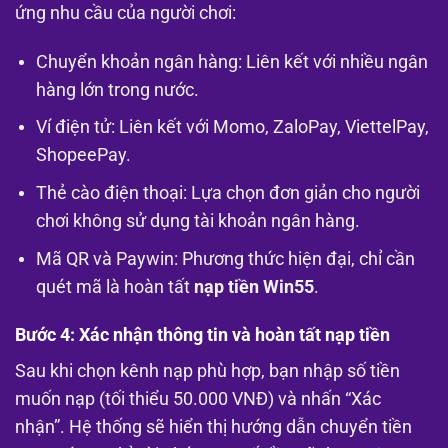
ứng nhu cầu của người chơi:
Chuyển khoản ngân hàng: Liên kết với nhiều ngân
hàng lớn trong nước.
Ví điện tử: Liên kết với Momo, ZaloPay, ViettelPay,
ShopeePay.
Thẻ cào điện thoại: Lựa chọn đơn giản cho người
chơi không sử dụng tài khoản ngân hàng.
Mã QR và Paywin: Phương thức hiện đại, chỉ cần
quét mã là hoàn tất
nạp tiền Win55
.
Bước 4: Xác nhận thông tin và hoàn tất nạp tiền
Sau khi chọn kênh nạp phù hợp, bạn nhập số tiền
muốn nạp (tối thiểu 50.000 VNĐ) và nhấn “Xác
nhận”. Hệ thống sẽ hiển thị hướng dẫn chuyển tiền