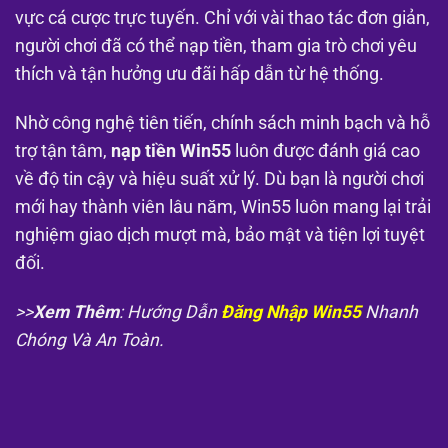
vực cá cược trực tuyến. Chỉ với vài thao tác đơn giản,
người chơi đã có thể nạp tiền, tham gia trò chơi yêu
thích và tận hưởng ưu đãi hấp dẫn từ hệ thống.
Nhờ công nghệ tiên tiến, chính sách minh bạch và hỗ
trợ tận tâm,
nạp tiền Win55
luôn được đánh giá cao
về độ tin cậy và hiệu suất xử lý. Dù bạn là người chơi
mới hay thành viên lâu năm, Win55 luôn mang lại trải
nghiệm giao dịch mượt mà, bảo mật và tiện lợi tuyệt
đối.
>>
Xem Thêm
: Hướng Dẫn
Đăng Nhập Win55
Nhanh
Chóng Và An Toàn.