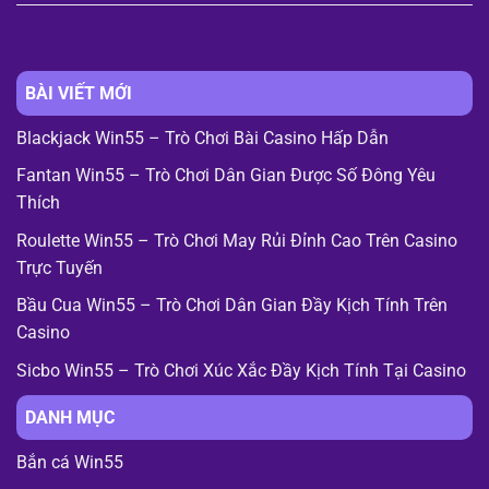
BÀI VIẾT MỚI
Blackjack Win55 – Trò Chơi Bài Casino Hấp Dẫn
Fantan Win55 – Trò Chơi Dân Gian Được Số Đông Yêu
Thích
Roulette Win55 – Trò Chơi May Rủi Đỉnh Cao Trên Casino
Trực Tuyến
Bầu Cua Win55 – Trò Chơi Dân Gian Đầy Kịch Tính Trên
Casino
Sicbo Win55 – Trò Chơi Xúc Xắc Đầy Kịch Tính Tại Casino
DANH MỤC
Bắn cá Win55