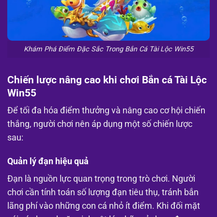
Khám Phá Điểm Đặc Sắc Trong Bắn Cá Tài Lộc Win55
Chiến lược nâng cao khi chơi Bắn cá Tài Lộc
Win55
Để tối đa hóa điểm thưởng và nâng cao cơ hội chiến
thắng, người chơi nên áp dụng một số chiến lược
sau:
Quản lý đạn hiệu quả
Đạn là nguồn lực quan trọng trong trò chơi. Người
chơi cần tính toán số lượng đạn tiêu thụ, tránh bắn
lãng phí vào những con cá nhỏ ít điểm. Khi đối mặt