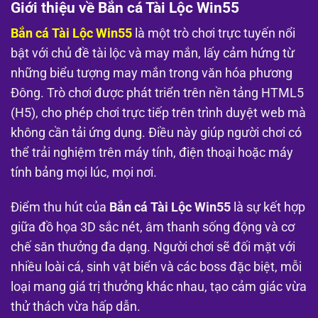
Giới thiệu về Bắn cá Tài Lộc Win55
Bắn cá Tài Lộc Win55
là một trò chơi trực tuyến nổi
bật với chủ đề tài lộc và may mắn, lấy cảm hứng từ
những biểu tượng may mắn trong văn hóa phương
Đông. Trò chơi được phát triển trên nền tảng HTML5
(H5), cho phép chơi trực tiếp trên trình duyệt web mà
không cần tải ứng dụng. Điều này giúp người chơi có
thể trải nghiệm trên máy tính, điện thoại hoặc máy
tính bảng mọi lúc, mọi nơi.
Điểm thu hút của
Bắn cá Tài Lộc Win55
là sự kết hợp
giữa đồ họa 3D sắc nét, âm thanh sống động và cơ
chế săn thưởng đa dạng. Người chơi sẽ đối mặt với
nhiều loài cá, sinh vật biển và các boss đặc biệt, mỗi
loại mang giá trị thưởng khác nhau, tạo cảm giác vừa
thử thách vừa hấp dẫn.