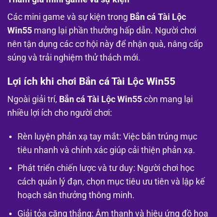
Các mini game và sự kiện trong
Bắn cá Tài Lộc
Win55
mang lại phần thưởng hấp dẫn. Người chơi
nên tận dụng các cơ hội này để nhận quà, nâng cấp
súng và trải nghiệm thử thách mới.
Lợi ích khi chơi Bắn cá Tài Lộc Win55
Ngoài giải trí,
Bắn cá Tài Lộc Win55
còn mang lại
nhiều lợi ích cho người chơi:
Rèn luyện phản xạ tay mắt: Việc bắn trúng mục
tiêu nhanh và chính xác giúp cải thiện phản xạ.
Phát triển chiến lược và tư duy: Người chơi học
cách quản lý đạn, chọn mục tiêu ưu tiên và lập kế
hoạch săn thưởng thông minh.
Giải tỏa căng thẳng: Âm thanh và hiệu ứng đồ họa